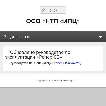
Поиск
ООО «НТП «ИПЦ»
Primary menu
Skip to primary content
Skip to secondary content
Обновлено руководство по
эксплуатации «Репер-3В»
Руководство по эксплуатации
Репер-3В
(
скачать
)
Copyright © 2026
ООО «НТП «ИПЦ»